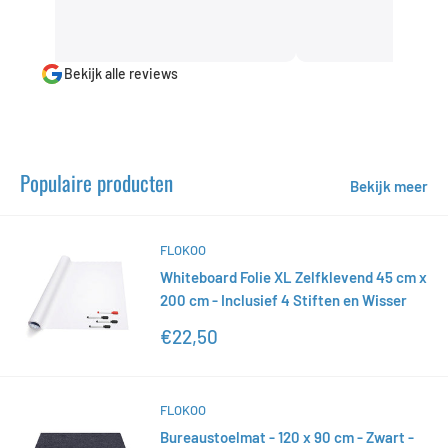
Bekijk alle reviews
Populaire producten
Bekijk meer
FLOKOO
Whiteboard Folie XL Zelfklevend 45 cm x
200 cm - Inclusief 4 Stiften en Wisser
Actieprijs
€22,50
FLOKOO
Bureaustoelmat - 120 x 90 cm - Zwart -