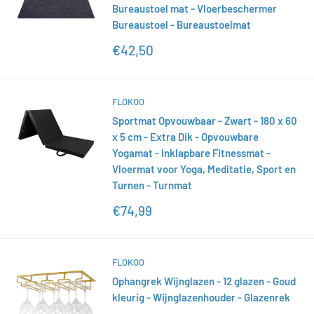
Bureaustoel mat - Vloerbeschermer
Bureaustoel - Bureaustoelmat
Actieprijs
€42,50
FLOKOO
Sportmat Opvouwbaar - Zwart - 180 x 60
x 5 cm - Extra Dik - Opvouwbare
Yogamat - Inklapbare Fitnessmat -
Vloermat voor Yoga, Meditatie, Sport en
Turnen - Turnmat
Actieprijs
€74,99
FLOKOO
Ophangrek Wijnglazen - 12 glazen - Goud
kleurig - Wijnglazenhouder - Glazenrek