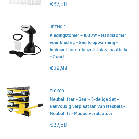
Actieprijs
€37,50
JEEMSIE
Kledingstomer – 1600W – Handstomer
voor kleding – Snelle opwarming –
Inclusief borstelopzetstuk & maatbeker
– Zwart
Actieprijs
€29,99
FLOKOO
Meubellifter - Geel - 5-delige Set -
Eenvoudig Verplaatsen van Meubels -
Meubellift - Meubelverplaatser
Actieprijs
€37,50