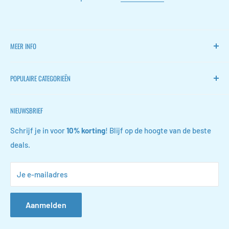
MEER INFO
Home
POPULAIRE CATEGORIEËN
FLOKOO
Retourneren
Stille ventilators
NIEUWSBRIEF
Contact
Wijn accessoires
FAQ
Schoen opbergers
Schrijf je in voor
10% korting
! Blijf op de hoogte van de beste
deals.
Algemene voorwaarden
Conferentiemappen
Privacyverklaring
Gootsteenkast organizers
Je e-mailadres
Vacatures
Sieraden organizers
Leerklokken
Aanmelden