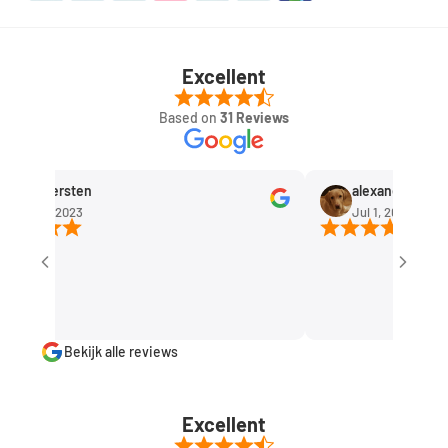
Excellent
Based on
31 Reviews
Rob Kersten
alexandra huisma
ep 11, 2023
Jul 1, 2023
Bekijk alle reviews
Excellent