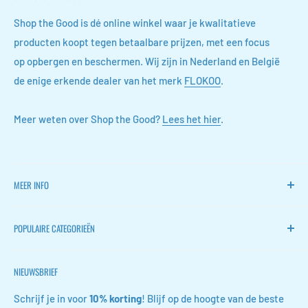
Shop the Good is dé online winkel waar je kwalitatieve
producten koopt tegen betaalbare prijzen, met een focus
op opbergen en beschermen. Wij zijn in Nederland en België
de enige erkende dealer van het merk
FLOKOO
.
Meer weten over Shop the Good?
Lees het hier
.
MEER INFO
Home
POPULAIRE CATEGORIEËN
FLOKOO
Retourneren
Stille ventilators
NIEUWSBRIEF
Contact
Wijn accessoires
FAQ
Schoen opbergers
Schrijf je in voor
10% korting
! Blijf op de hoogte van de beste