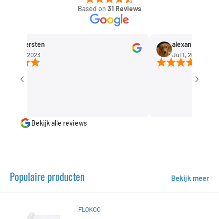
Based on
31 Reviews
Rob Kersten
alexandra huisma
ep 11, 2023
Jul 1, 2023
Bekijk alle reviews
Populaire producten
Bekijk meer
FLOKOO