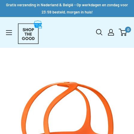
Gratis verzending in Nederland & België - Op werkdagen en zondag voor
23:59 besteld, morgen in huis!
Verder
Shop
naar
0
the
inhoud
Good