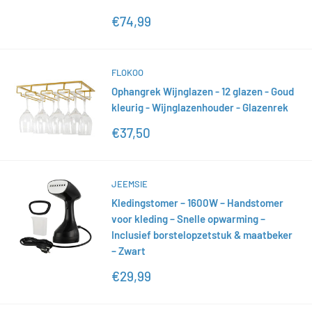
Actieprijs
€74,99
FLOKOO
Ophangrek Wijnglazen - 12 glazen - Goud
kleurig - Wijnglazenhouder - Glazenrek
Actieprijs
€37,50
JEEMSIE
Kledingstomer – 1600W – Handstomer
voor kleding – Snelle opwarming –
Inclusief borstelopzetstuk & maatbeker
– Zwart
Actieprijs
€29,99