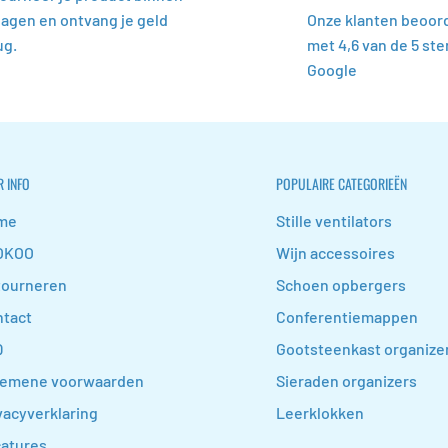
dagen en ontvang je geld
Onze klanten beoor
ug.
met 4,6 van de 5 ste
Google
 INFO
POPULAIRE CATEGORIEËN
me
Stille ventilators
OKOO
Wijn accessoires
tourneren
Schoen opbergers
tact
Conferentiemappen
Q
Gootsteenkast organize
gemene voorwaarden
Sieraden organizers
vacyverklaring
Leerklokken
atures