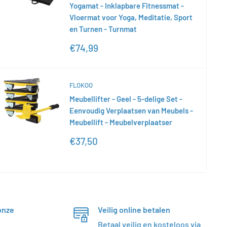
Yogamat - Inklapbare Fitnessmat -
Vloermat voor Yoga, Meditatie, Sport
en Turnen - Turnmat
Actieprijs
€74,99
FLOKOO
Meubellifter - Geel - 5-delige Set -
Eenvoudig Verplaatsen van Meubels -
Meubellift - Meubelverplaatser
Actieprijs
€37,50
onze
Veilig online betalen
Betaal veilig en kosteloos via