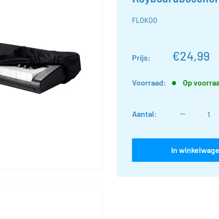
FLOKOO
Actieprij
€24,99
Prijs:
Voorraad:
Op voorra
Aantal:
In winkelwag