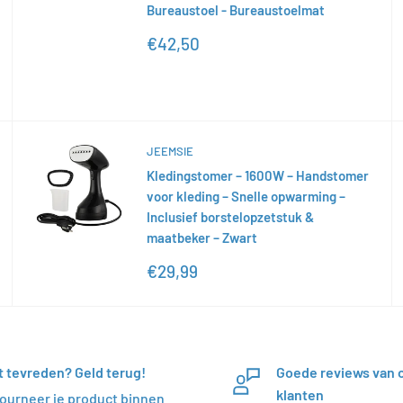
Bureaustoel - Bureaustoelmat
Actieprijs
€42,50
JEEMSIE
Kledingstomer – 1600W – Handstomer
voor kleding – Snelle opwarming –
Inclusief borstelopzetstuk &
maatbeker – Zwart
Actieprijs
€29,99
t tevreden? Geld terug!
Goede reviews van 
klanten
ourneer je product binnen