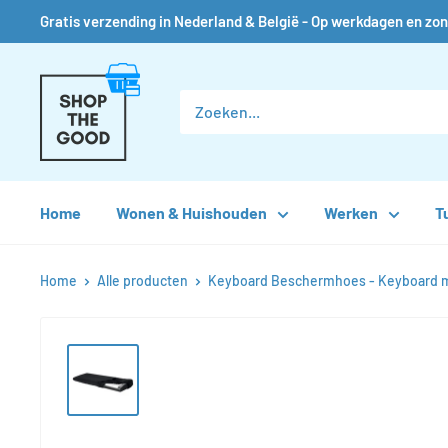
Gratis verzending in Nederland & België - Op werkdagen en zon
Verder
Shop
naar
the
inhoud
Good
Home
Wonen & Huishouden
Werken
T
Home
Alle producten
Keyboard Beschermhoes - Keyboard me