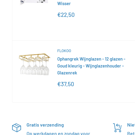
Wisser
Actieprijs
€22,50
FLOKOO
Ophangrek Wijnglazen - 12 glazen -
Goud kleurig - Wijnglazenhouder -
Glazenrek
Actieprijs
€37,50
Gratis verzending
Nie
Op werkdagen en zondag voor
Ret