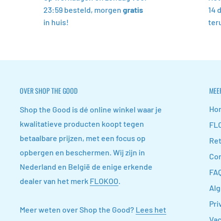
23:59 besteld, morgen
gratis
14 
in huis!
ter
OVER SHOP THE GOOD
MEER
Ho
Shop the Good is dé online winkel waar je
kwalitatieve producten koopt tegen
FL
betaalbare prijzen, met een focus op
Re
opbergen en beschermen. Wij zijn in
Con
Nederland en België de enige erkende
FA
dealer van het merk
FLOKOO
.
Al
Pri
Meer weten over Shop the Good?
Lees het
Vac