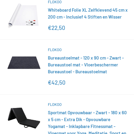
FLOKOO
Whiteboard Folie XL Zelfklevend 45 cm x
200 cm - Inclusief 4 Stiften en Wisser
Actieprijs
€22,50
FLOKOO
Bureaustoelmat - 120 x 90 cm - Zwart -
Bureaustoel mat - Vloerbeschermer
Bureaustoel - Bureaustoelmat
Actieprijs
€42,50
FLOKOO
Sportmat Opvouwbaar - Zwart - 180 x 60
x 5 cm - Extra Dik - Opvouwbare
Yogamat - Inklapbare Fitnessmat -
Vloermat voor Yoga, Meditatie, Sport en