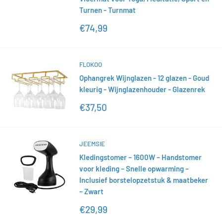
Turnen - Turnmat
Actieprijs
€74,99
FLOKOO
Ophangrek Wijnglazen - 12 glazen - Goud
kleurig - Wijnglazenhouder - Glazenrek
Actieprijs
€37,50
JEEMSIE
Kledingstomer – 1600W – Handstomer
voor kleding – Snelle opwarming –
Inclusief borstelopzetstuk & maatbeker
– Zwart
Actieprijs
€29,99