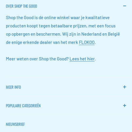
OVER SHOP THE GOOD
Shop the Good is dé online winkel waar je kwalitatieve
producten koopt tegen betaalbare prijzen, met een focus
op opbergen en beschermen. Wij zijn in Nederland en België
de enige erkende dealer van het merk
FLOKOO
.
Meer weten over Shop the Good?
Lees het hier
.
MEER INFO
Home
POPULAIRE CATEGORIEËN
FLOKOO
Retourneren
Stille ventilators
NIEUWSBRIEF
Contact
Wijn accessoires