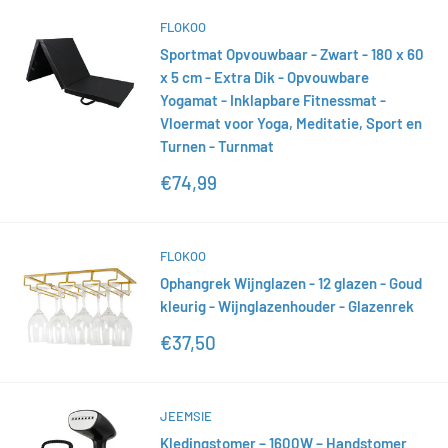
FLOKOO
Sportmat Opvouwbaar - Zwart - 180 x 60
x 5 cm - Extra Dik - Opvouwbare
Yogamat - Inklapbare Fitnessmat -
Vloermat voor Yoga, Meditatie, Sport en
Turnen - Turnmat
Actieprijs
€74,99
FLOKOO
Ophangrek Wijnglazen - 12 glazen - Goud
kleurig - Wijnglazenhouder - Glazenrek
Actieprijs
€37,50
JEEMSIE
Kledingstomer – 1600W – Handstomer