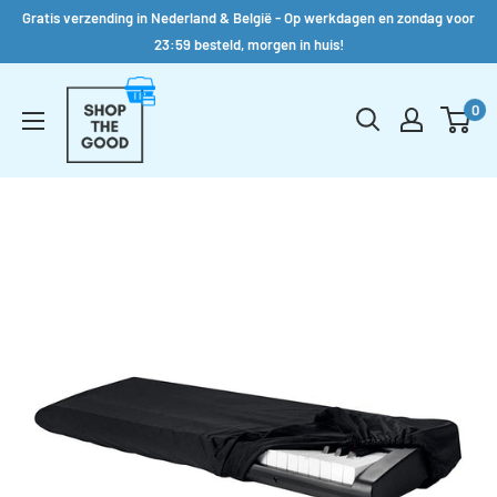
Gratis verzending in Nederland & België - Op werkdagen en zondag voor
23:59 besteld, morgen in huis!
Verder
Shop
naar
0
the
inhoud
Good