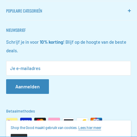
Home
POPULAIRE CATEGORIEËN
FLOKOO
Retourneren
Stille ventilators
NIEUWSBRIEF
Contact
Wijn accessoires
FAQ
Schoen opbergers
Schrijf je in voor
10% korting
! Blijf op de hoogte van de beste
deals.
Algemene voorwaarden
Conferentiemappen
Privacyverklaring
Gootsteenkast organizers
Je e-mailadres
Vacatures
Sieraden organizers
Leerklokken
Aanmelden
Betaalmethodes
Shop the Good maakt gebruik van cookies.
Lees hier meer