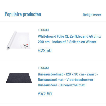
Populaire producten
Bekijk meer
FLOKOO
Whiteboard Folie XL Zelfklevend 45 cm x
200 cm - Inclusief 4 Stiften en Wisser
Actieprijs
€22,50
FLOKOO
Bureaustoelmat - 120 x 90 cm - Zwart -
Bureaustoel mat - Vloerbeschermer
Bureaustoel - Bureaustoelmat
Actieprijs
€42,50