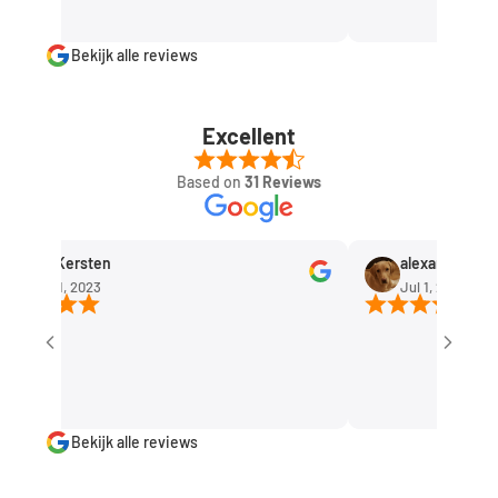
Bekijk alle reviews
Excellent
Based on
31 Reviews
Rob Kersten
alexandra huisma
Sep 11, 2023
Jul 1, 2023
Bekijk alle reviews