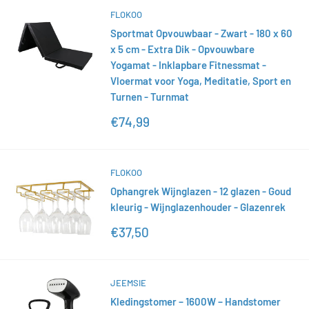
FLOKOO
Sportmat Opvouwbaar - Zwart - 180 x 60
x 5 cm - Extra Dik - Opvouwbare
Yogamat - Inklapbare Fitnessmat -
Vloermat voor Yoga, Meditatie, Sport en
Turnen - Turnmat
Actieprijs
€74,99
FLOKOO
Ophangrek Wijnglazen - 12 glazen - Goud
kleurig - Wijnglazenhouder - Glazenrek
Actieprijs
€37,50
JEEMSIE
Kledingstomer – 1600W – Handstomer