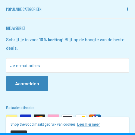
Home
POPULAIRE CATEGORIEËN
FLOKOO
Retourneren
Stille ventilators
NIEUWSBRIEF
Contact
Wijn accessoires
FAQ
Schoen opbergers
Schrijf je in voor
10% korting
! Blijf op de hoogte van de beste
deals.
Algemene voorwaarden
Conferentiemappen
Privacyverklaring
Gootsteenkast organizers
Je e-mailadres
Vacatures
Sieraden organizers
Leerklokken
Aanmelden
Betaalmethodes
Shop the Good maakt gebruik van cookies.
Lees hier meer