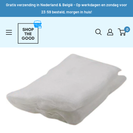
Gratis verzending in Nederland & België - Op werkdagen en zondag voor
23:59 besteld, morgen in huis!
Verder
Shop
naar
0
the
inhoud
Good