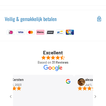
Veilig & gemakkelijk betalen
Excellent
Based on
31 Reviews
Rob Kersten
alexandra huisma
Sep 11, 2023
Jul 1, 2023