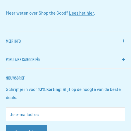
Meer weten over Shop the Good?
Lees het hier
.
MEER INFO
Home
POPULAIRE CATEGORIEËN
FLOKOO
Retourneren
Stille ventilators
NIEUWSBRIEF
Contact
Wijn accessoires
FAQ
Schoen opbergers
Schrijf je in voor
10% korting
! Blijf op de hoogte van de beste
deals.
Algemene voorwaarden
Conferentiemappen
Privacyverklaring
Gootsteenkast organizers
Je e-mailadres
Vacatures
Sieraden organizers
Leerklokken