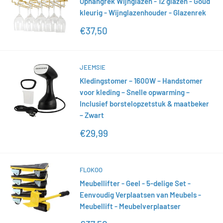
Ophangrek Wijnglazen - 12 glazen - Goud
kleurig - Wijnglazenhouder - Glazenrek
Actieprijs
€37,50
JEEMSIE
Kledingstomer – 1600W – Handstomer
voor kleding – Snelle opwarming –
Inclusief borstelopzetstuk & maatbeker
– Zwart
Actieprijs
€29,99
FLOKOO
Meubellifter - Geel - 5-delige Set -
Eenvoudig Verplaatsen van Meubels -
Meubellift - Meubelverplaatser