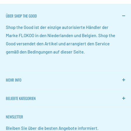
ÜBER SHOP THE GOOD
Shop the Good ist der einzige autorisierte Händler der
Marke FLOKOO in den Niederlanden und Belgien. Shop the
Good versendet den Artikel und arrangiert den Service
gemäß den Bedingungen auf dieser Seite.
MEHR INFO
Heim
BELIEBTE KATEGORIEN
FLOKOO
Zurückkehren
Leise Ventilatoren
NEWSLETTER
Kontakt
Weinregale
FAQ
Schuhaufbewahrung
Bleiben Sie über die besten Angebote informiert.