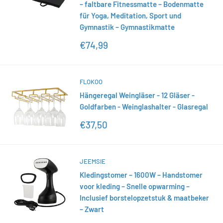
– faltbare Fitnessmatte – Bodenmatte
für Yoga, Meditation, Sport und
Gymnastik – Gymnastikmatte
Sonderpreis
€74,99
FLOKOO
Hängeregal Weingläser - 12 Gläser -
Goldfarben - Weinglashalter - Glasregal
Sonderpreis
€37,50
JEEMSIE
Kledingstomer – 1600W – Handstomer
voor kleding – Snelle opwarming –
Inclusief borstelopzetstuk & maatbeker
– Zwart