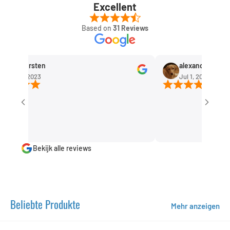
Excellent
Based on
31 Reviews
ob Kersten
alexandra huisman
ep 11, 2023
Jul 1, 2023
Bekijk alle reviews
Beliebte Produkte
Mehr anzeigen