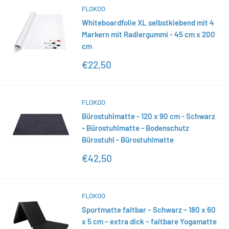
FLOKOO
Whiteboardfolie XL selbstklebend mit 4
Markern mit Radiergummi - 45 cm x 200
cm
Sonderpreis
€22,50
FLOKOO
Bürostuhlmatte - 120 x 90 cm - Schwarz
- Bürostuhlmatte - Bodenschutz
Bürostuhl - Bürostuhlmatte
Sonderpreis
€42,50
FLOKOO
Sportmatte faltbar – Schwarz – 180 x 60
x 5 cm – extra dick – faltbare Yogamatte