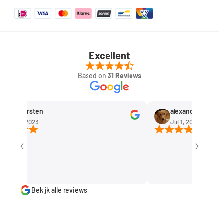
Excellent
Based on
31 Reviews
ob Kersten
alexandra huisman
ep 11, 2023
Jul 1, 2023
Bekijk alle reviews