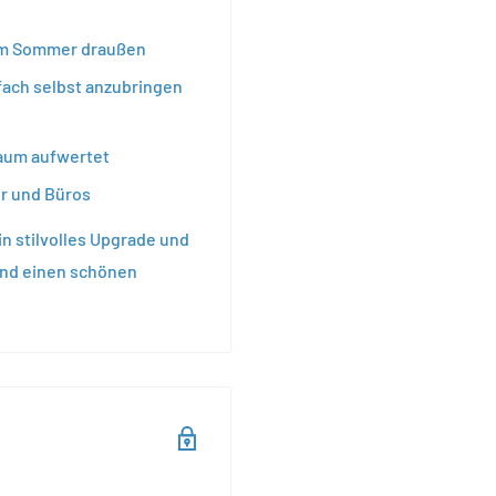
 im Sommer draußen
nfach selbst anzubringen
Raum aufwertet
r und Büros
in stilvolles Upgrade und
und einen schönen