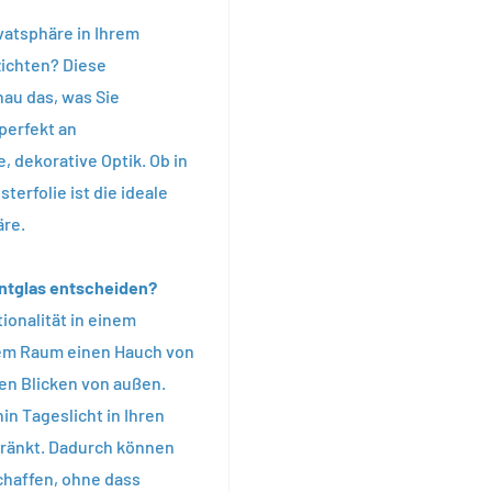
ivatsphäre in Ihrem
zichten? Diese
nau das, was Sie
perfekt an
, dekorative Optik. Ob in
erfolie ist die ideale
äre.
untglas entscheiden?
tionalität in einem
dem Raum einen Hauch von
en Blicken von außen.
in Tageslicht in Ihren
hränkt. Dadurch können
haffen, ohne dass