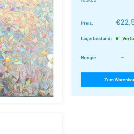
FLOKOO
Sonde
€22,
Preis:
Lagerbestand:
Verfü
Menge:
Zum Warenko