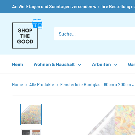
An Werktagen und Sonntagen versenden wir Ihre Bestellung no
Direkt
Shop
zum
the
Inhalt
Good
Heim
Wohnen & Haushalt
Arbeiten
Ga
Home
Alle Produkte
Fensterfolie Buntglas - 90cm x 200cm ..