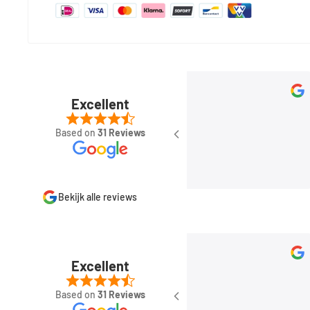
Rob Kersten
Sep 11, 2023
Excellent
Based on
31 Reviews
Bekijk alle reviews
Rob Kersten
Sep 11, 2023
Excellent
Based on
31 Reviews