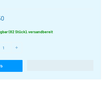
rpreis
50
gbar (82 Stück), versandbereit
rb