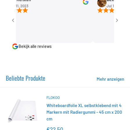
Sep 11, 2023
Jul 1, 2023
Bekijk alle reviews
Beliebte Produkte
Mehr anzeigen
FLOKOO
Whiteboardfolie XL selbstklebend mit 4
Markern mit Radiergummi - 45 cm x 200
cm
Sonderpreis
€22,50