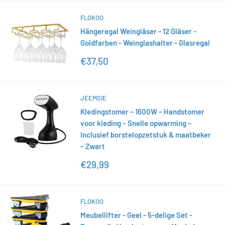
FLOKOO
Hängeregal Weingläser - 12 Gläser -
Goldfarben - Weinglashalter - Glasregal
Sonderpreis
€37,50
JEEMSIE
Kledingstomer – 1600W – Handstomer
voor kleding – Snelle opwarming –
Inclusief borstelopzetstuk & maatbeker
– Zwart
Sonderpreis
€29,99
FLOKOO
Meubellifter - Geel - 5-delige Set -