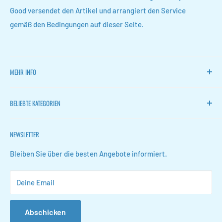
Good versendet den Artikel und arrangiert den Service
gemäß den Bedingungen auf dieser Seite.
MEHR INFO
Heim
BELIEBTE KATEGORIEN
FLOKOO
Zurückkehren
Leise Ventilatoren
NEWSLETTER
Kontakt
Weinregale
FAQ
Schuhaufbewahrung
Bleiben Sie über die besten Angebote informiert.
Geschäftsbedingungen
Konferenzmappen
Deine Email
Datenschutzerklärung
Organizer für Waschbeckenschränke
Stellenangebote
Schmuckorganisatoren
Abschicken
Glocken lernen