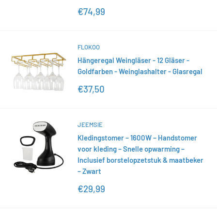
Sonderpreis
€74,99
FLOKOO
Hängeregal Weingläser - 12 Gläser -
Goldfarben - Weinglashalter - Glasregal
Sonderpreis
€37,50
JEEMSIE
Kledingstomer – 1600W – Handstomer
voor kleding – Snelle opwarming –
Inclusief borstelopzetstuk & maatbeker
– Zwart
Sonderpreis
€29,99