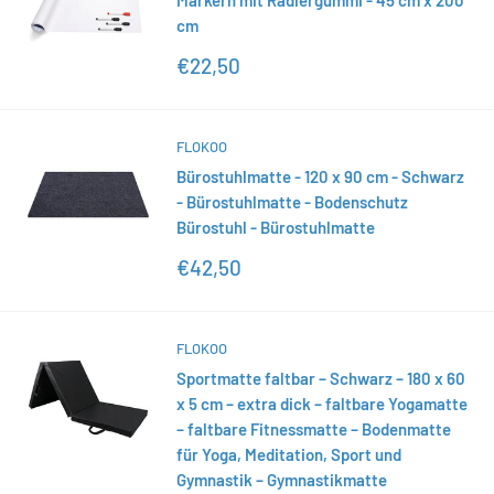
Markern mit Radiergummi - 45 cm x 200
cm
Sonderpreis
€22,50
FLOKOO
Bürostuhlmatte - 120 x 90 cm - Schwarz
- Bürostuhlmatte - Bodenschutz
Bürostuhl - Bürostuhlmatte
Sonderpreis
€42,50
FLOKOO
Sportmatte faltbar – Schwarz – 180 x 60
x 5 cm – extra dick – faltbare Yogamatte
– faltbare Fitnessmatte – Bodenmatte
für Yoga, Meditation, Sport und
Gymnastik – Gymnastikmatte