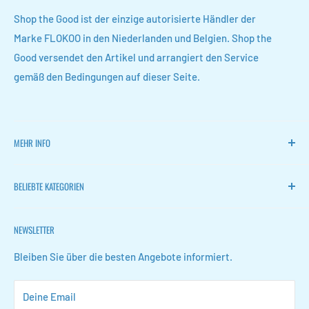
Shop the Good ist der einzige autorisierte Händler der
Marke FLOKOO in den Niederlanden und Belgien. Shop the
Good versendet den Artikel und arrangiert den Service
gemäß den Bedingungen auf dieser Seite.
MEHR INFO
Heim
BELIEBTE KATEGORIEN
FLOKOO
Zurückkehren
Leise Ventilatoren
NEWSLETTER
Kontakt
Weinregale
FAQ
Schuhaufbewahrung
Bleiben Sie über die besten Angebote informiert.
Geschäftsbedingungen
Konferenzmappen
Deine Email
Datenschutzerklärung
Organizer für Waschbeckenschränke