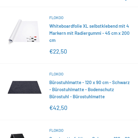
FLOKOO
Whiteboardfolie XL selbstklebend mit 4
Markern mit Radiergummi - 45 cm x 200
cm
Sonderpreis
€22,50
FLOKOO
Bürostuhlmatte - 120 x 90 cm - Schwarz
- Bürostuhlmatte - Bodenschutz
Bürostuhl - Bürostuhlmatte
Sonderpreis
€42,50
FLOKOO