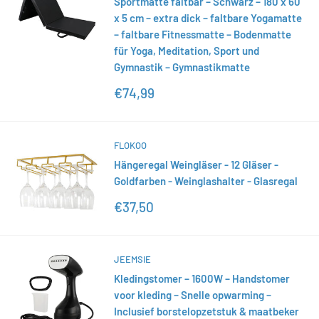
Sportmatte faltbar – Schwarz – 180 x 60
x 5 cm – extra dick – faltbare Yogamatte
– faltbare Fitnessmatte – Bodenmatte
für Yoga, Meditation, Sport und
Gymnastik – Gymnastikmatte
Sonderpreis
€74,99
FLOKOO
Hängeregal Weingläser - 12 Gläser -
Goldfarben - Weinglashalter - Glasregal
Sonderpreis
€37,50
JEEMSIE
Kledingstomer – 1600W – Handstomer
voor kleding – Snelle opwarming –
Inclusief borstelopzetstuk & maatbeker