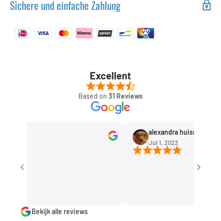
Sichere und einfache Zahlung
Excellent
Based on
31 Reviews
ten
alexandra huisman
23
Jul 1, 2023
Bekijk alle reviews