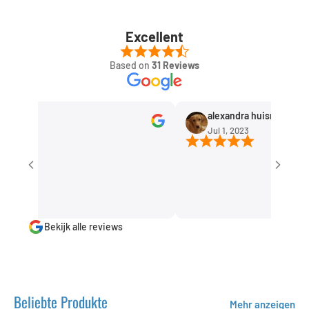
Excellent
Based on
31 Reviews
ten
alexandra huisman
23
Jul 1, 2023
Bekijk alle reviews
Beliebte Produkte
Mehr anzeigen