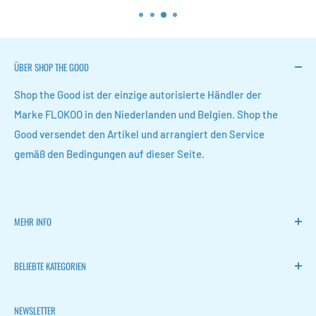
ÜBER SHOP THE GOOD
Shop the Good ist der einzige autorisierte Händler der
Marke FLOKOO in den Niederlanden und Belgien. Shop the
Good versendet den Artikel und arrangiert den Service
gemäß den Bedingungen auf dieser Seite.
MEHR INFO
Heim
BELIEBTE KATEGORIEN
FLOKOO
Zurückkehren
Leise Ventilatoren
NEWSLETTER
Kontakt
Weinregale