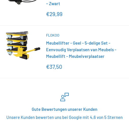
– Zwart
Sonderpreis
€29,99
FLOKOO
Meubellifter - Geel - 5-delige Set -
Eenvoudig Verplaatsen van Meubels -
Meubellift - Meubelverplaatser
Sonderpreis
€37,50
Sichere Online-Zahlung
Sternen
Bezahlen Sie sicher und kostenlos per iDEAL oder Kredit
eine Nachzahlung ist möglich.