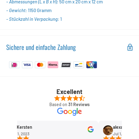
- Abmessungen (L x B x H):
50
cm x 20 cm x 12 cm
- Gewicht:
1150
Gramm
- Stückzahl in Verpackung:
1
Sichere und einfache Zahlung
Excellent
Based on
31 Reviews
Rob Kersten
alexandra huis
Sep 11, 2023
Jul 1, 2023