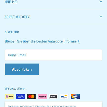
MEHR INFO
Heim
BELIEBTE KATEGORIEN
FLOKOO
Zurückkehren
Leise Ventilatoren
NEWSLETTER
Kontakt
Weinregale
FAQ
Schuhaufbewahrung
Bleiben Sie über die besten Angebote informiert.
Geschäftsbedingungen
Konferenzmappen
Deine Email
Datenschutzerklärung
Organizer für Waschbeckenschränke
Stellenangebote
Schmuckorganisatoren
Abschicken
Glocken lernen
Wir akzeptieren