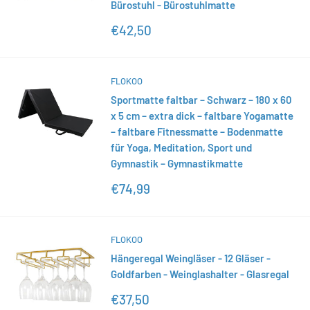
Bürostuhl - Bürostuhlmatte
Sonderpreis
€42,50
FLOKOO
Sportmatte faltbar – Schwarz – 180 x 60
x 5 cm – extra dick – faltbare Yogamatte
– faltbare Fitnessmatte – Bodenmatte
für Yoga, Meditation, Sport und
Gymnastik – Gymnastikmatte
Sonderpreis
€74,99
FLOKOO
Hängeregal Weingläser - 12 Gläser -
Goldfarben - Weinglashalter - Glasregal
Sonderpreis
€37,50