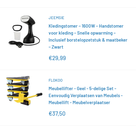
JEEMSIE
Kledingstomer – 1600W – Handstomer
voor kleding – Snelle opwarming –
Inclusief borstelopzetstuk & maatbeker
– Zwart
Sonderpreis
€29,99
FLOKOO
Meubellifter - Geel - 5-delige Set -
Eenvoudig Verplaatsen van Meubels -
Meubellift - Meubelverplaatser
Sonderpreis
€37,50