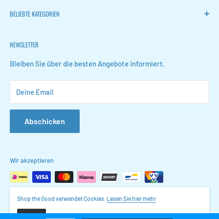
Heim
BELIEBTE KATEGORIEN
FLOKOO
Zurückkehren
Leise Ventilatoren
NEWSLETTER
Kontakt
Weinregale
FAQ
Schuhaufbewahrung
Bleiben Sie über die besten Angebote informiert.
Geschäftsbedingungen
Konferenzmappen
Deine Email
Datenschutzerklärung
Organizer für Waschbeckenschränke
Stellenangebote
Schmuckorganisatoren
Abschicken
Glocken lernen
Wir akzeptieren
Shop the Good verwendet Cookies.
Lesen Sie hier mehr
© 2026 Shop the Good
okay