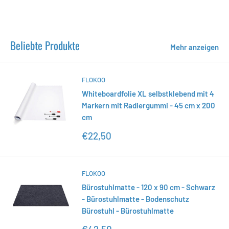
Beliebte Produkte
Mehr anzeigen
FLOKOO
Whiteboardfolie XL selbstklebend mit 4
Markern mit Radiergummi - 45 cm x 200
cm
Sonderpreis
€22,50
FLOKOO
Bürostuhlmatte - 120 x 90 cm - Schwarz
- Bürostuhlmatte - Bodenschutz
Bürostuhl - Bürostuhlmatte
Sonderpreis