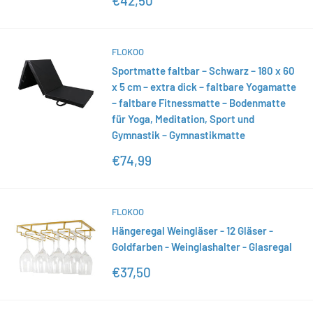
€42,50
FLOKOO
Sportmatte faltbar – Schwarz – 180 x 60
x 5 cm – extra dick – faltbare Yogamatte
– faltbare Fitnessmatte – Bodenmatte
für Yoga, Meditation, Sport und
Gymnastik – Gymnastikmatte
Sonderpreis
€74,99
FLOKOO
Hängeregal Weingläser - 12 Gläser -
Goldfarben - Weinglashalter - Glasregal
Sonderpreis
€37,50