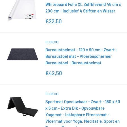
Whiteboard Folie XL Zelfklevend 45 cm x
200 cm - Inclusief 4 Stiften en Wisser
Actieprijs
€22,50
FLOKOO
Bureaustoelmat - 120 x 90 cm - Zwart -
Bureaustoel mat - Vloerbeschermer
Bureaustoel - Bureaustoelmat
Actieprijs
€42,50
FLOKOO
Sportmat Opvouwbaar - Zwart - 180 x 60
x 5 cm - Extra Dik - Opvouwbare
Yogamat - Inklapbare Fitnessmat -
Vloermat voor Yoga, Meditatie, Sport en