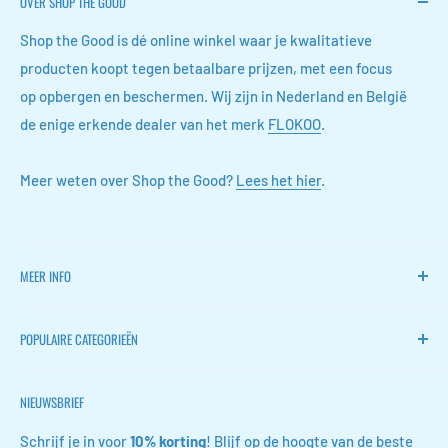
OVER SHOP THE GOOD
Shop the Good is dé online winkel waar je kwalitatieve
producten koopt tegen betaalbare prijzen, met een focus
op opbergen en beschermen. Wij zijn in Nederland en België
de enige erkende dealer van het merk
FLOKOO
.
Meer weten over Shop the Good?
Lees het hier
.
MEER INFO
Home
POPULAIRE CATEGORIEËN
FLOKOO
Retourneren
Stille ventilators
NIEUWSBRIEF
Contact
Wijn accessoires
FAQ
Schoen opbergers
Schrijf je in voor
10% korting
! Blijf op de hoogte van de beste