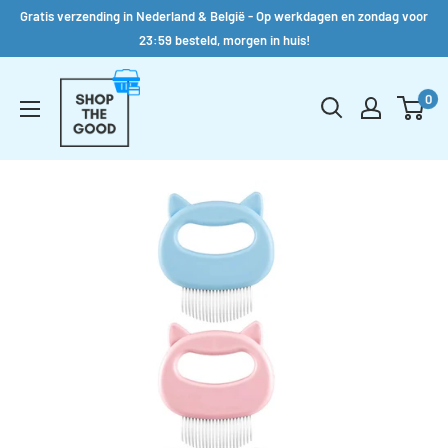
Gratis verzending in Nederland & België - Op werkdagen en zondag voor
23:59 besteld, morgen in huis!
Verder
Shop
naar
0
the
inhoud
Good