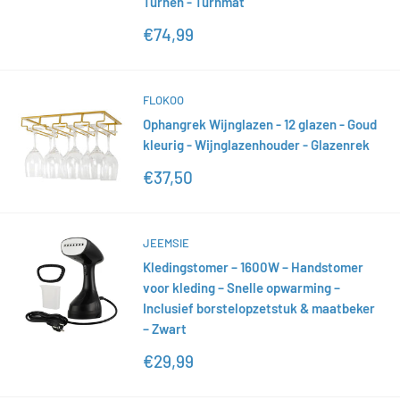
Turnen - Turnmat
Actieprijs
€74,99
FLOKOO
Ophangrek Wijnglazen - 12 glazen - Goud
kleurig - Wijnglazenhouder - Glazenrek
Actieprijs
€37,50
JEEMSIE
Kledingstomer – 1600W – Handstomer
voor kleding – Snelle opwarming –
Inclusief borstelopzetstuk & maatbeker
– Zwart
Actieprijs
€29,99